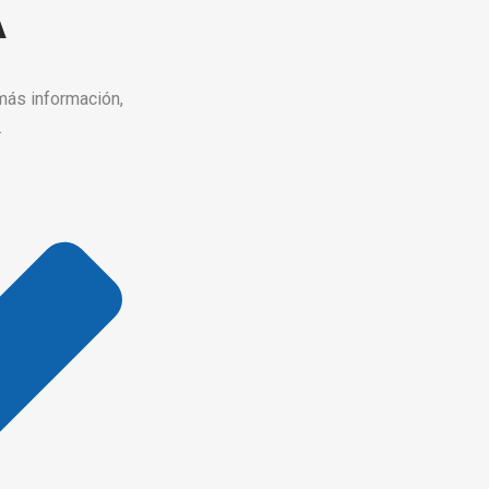
A
más información,
.